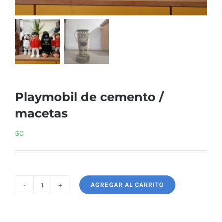
Playmobil de cemento /
macetas
$
0
AGREGAR AL CARRITO
Playmobil
de
cemento