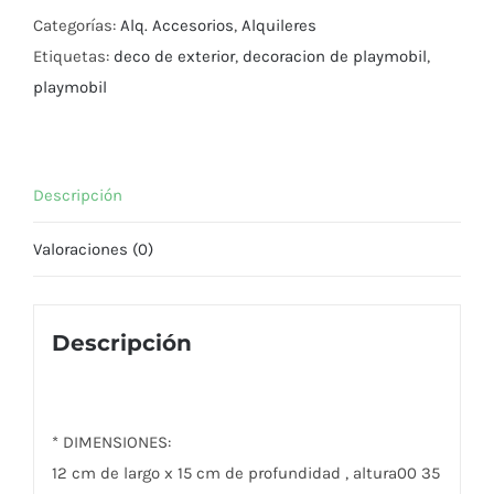
/
Categorías:
Alq. Accesorios
,
Alquileres
macetas
Etiquetas:
deco de exterior
,
decoracion de playmobil
,
cantidad
playmobil
Descripción
Valoraciones (0)
Descripción
* DIMENSIONES:
12 cm de largo x 15 cm de profundidad , altura00 35