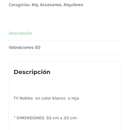
Noblex
Categorías:
Alq. Accesorios
,
Alquileres
cantidad
Descripción
Valoraciones (0)
Descripción
TV Noblex en color blanco o roja
* DIMENSIONES: 33 cm x 33 cm-