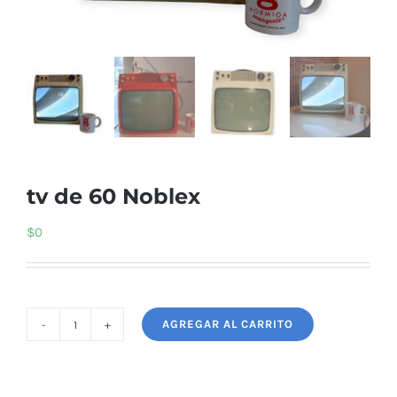
tv de 60 Noblex
$
0
AGREGAR AL CARRITO
tv
de
60